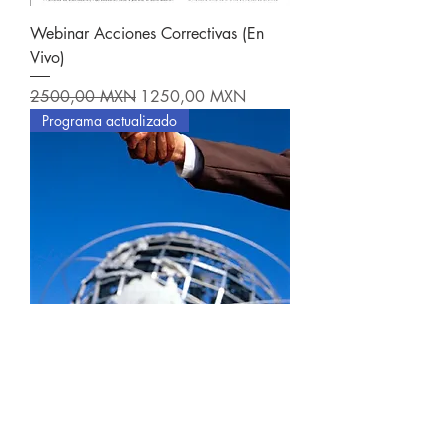
Webinar Acciones Correctivas (En
Vivo)
Precio
Precio de oferta
2500,00 MXN
1250,00 MXN
Programa actualizado
Webinar ISO 14001:2015 (En Vivo)
Precio
Precio de oferta
2500,00 MXN
1250,00 MXN