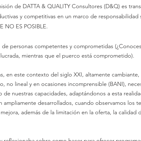
misión de DATTA & QUALITY Consultores (D&Q) es trans
uctivas y competitivas en un marco de responsabilidad 
TE NO ES POSIBLE.
n de personas competentes y comprometidas (¿Conoces 
volucrada, mientras que el puerco está comprometido).
, en este contexto del siglo XXI, altamente cambiante, 
so, no lineal y en ocasiones incomprensible (BANI), nec
o de nuestras capacidades, adaptándonos a esta realid
tán ampliamente desarrollados, cuando observamos los 
mejora, además de la limitación en la oferta, la calida
 y reflexionaba sobre como hacer para ofrecer programa