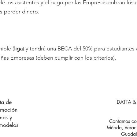
e los asistentes y el pago por las Empresas cubran los 
 perder dinero.
ible (
liga
) y tendrá una BECA del 50% para estudiantes
eñas Empresas (deben cumplir con los criterios).
sta de
DATTA & 
ormación
nes y
Contamos con
 modelos
Mérida, Verac
Guadala