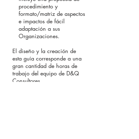
procedimiento y
formato/matriz de aspectos
e impactos de fácil
adaptación a sus
Organizaciones.
El diseño y la creación de
esta guía corresponde a una
gran cantidad de horas de
trabajo del equipo de D&Q
Consultores.
La compra de esta guía
incluye una suscripción de
esta por el resto del año, que
significa que cualquier
actualización en alguno de
estos documentos no tendrá