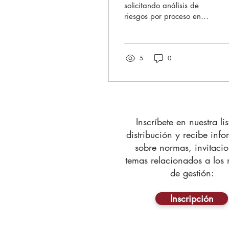
proceso en las
solicitando análisis de
riesgos por proceso en
auditorias?
las auditorias con
relación a los requisitos
del ISO 9001:2015?
5
0
Bien por...
Inscríbete en nuestra li
distribución y recibe inf
sobre normas, invitacio
temas relacionados a los
de gestión:
Inscripción