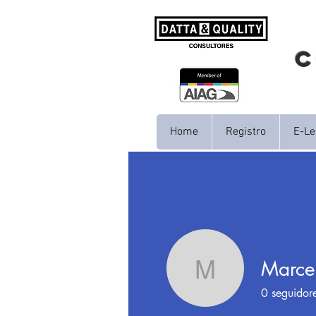
C
Home
Registro
E-Le
Marcel
Marcelo V
0
seguidor