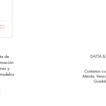
sta de
DATTA & 
ormación
nes y
Contamos con
 modelos
Mérida, Verac
Guadala